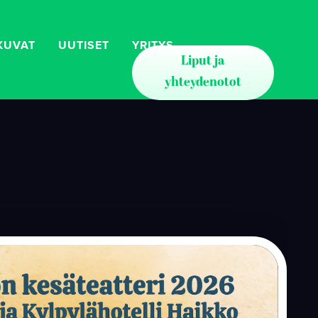
KUVAT
UUTISET
YRITYS
Liput ja
yhteydenotot