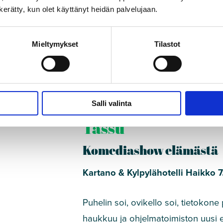
n kerätty, kun olet käyttänyt heidän palvelujaan.
Mieltymykset
Tilastot
Esitykset 2026
Salli valinta
Porvoon Naurattavin
Tassu”
Komediashow elämästä
Kartano & Kylpylähotelli Haikko 7
Puhelin soi, ovikello soi, tietokone
haukkuu ja ohjelmatoimiston uusi e