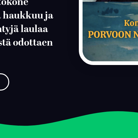
etokone
a haukkuu ja
tyjä laulaa
tä odottaen