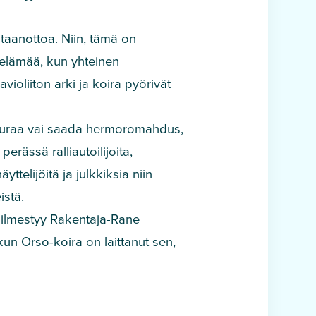
aanottoa. Niin, tämä on
n elämää, kun yhteinen
violiiton arki ja koira pyörivät
a, nauraa vai saada hermoromahdus,
erässä ralliautoilijoita,
näyttelijöitä ja julkkiksia niin
istä.
le ilmestyy Rakentaja-Rane
kun Orso-koira on laittanut sen,