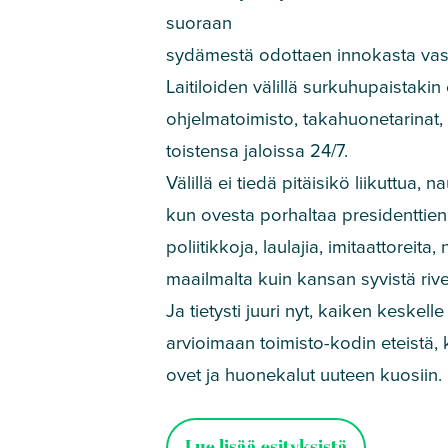
suoraan
sydämestä odottaen innokasta vast
Laitiloiden välillä surkuhupaistaki
ohjelmatoimisto, takahuonetarinat, a
toistensa jaloissa 24/7.
Välillä ei tiedä pitäisikö liikuttu
kun ovesta porhaltaa presidenttien p
poliitikkoja, laulajia, imitaattoreita, 
maailmalta kuin kansan syvistä rive
Ja tietysti juuri nyt, kaiken keskel
arvioimaan toimisto-kodin eteistä, 
ovet ja huonekalut uuteen kuosiin.