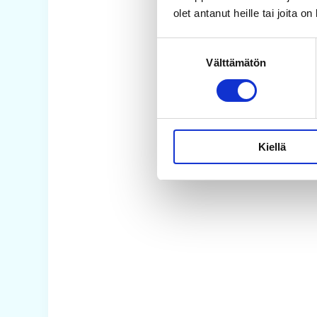
olet antanut heille tai joita o
Suostumuksen
Välttämätön
valinta
Kiellä