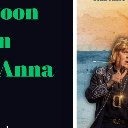
voon
n
 "Anna