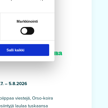
Markkinointi
Salli kaikki
 Avioliitto, ”Anna
.7. – 5.8.2026
 piippaa viestejä, Orso-koira
siintyjä laulaa tuskaansa