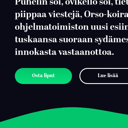
Puhelin soi, ovikello soi, ti
piippaa viestejä, Orso-koir
ohjelmatoimiston uusi esiin
tuskaansa suoraan sydämes
innokasta vastaanottoa.
Osta liput
Lue lisää