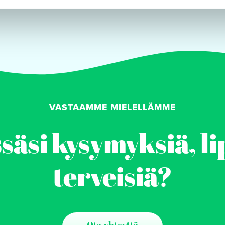
VASTAAMME MIELELLÄMME
äsi kysymyksiä, li
terveisiä?