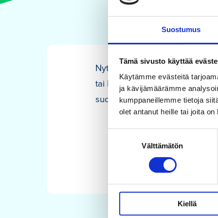
Suostumus
Tämä sivusto käyttää eväste
Nyt myynnissä myös lahjakortit
Käytämme evästeitä tarjoama
tai lahjan saaja voi valita sopi
ja kävijämäärämme analysoim
suoraan lomakkeella
www.porv
kumppaneillemme tietoja siitä
olet antanut heille tai joita o
Suostumuksen
Välttämätön
valinta
Kiellä