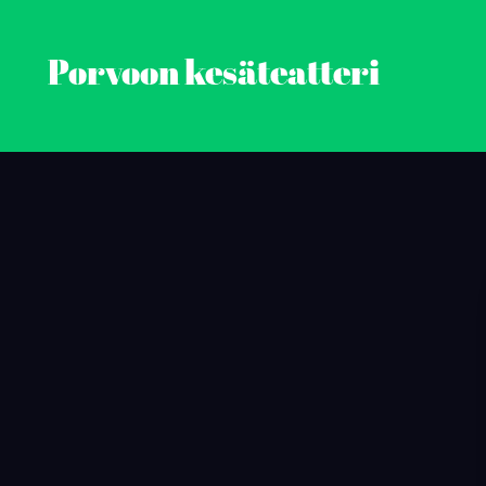
Porvoon kesäteatteri
Skip
to
content