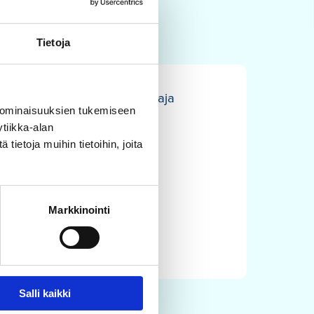
Tietoja
 Kesäteatterin kautta ja ostaja
 ominaisuuksien tukemiseen
i
, puh. 0400 787878 tai
tiikka-alan
ietoja muihin tietoihin, joita
Markkinointi
Salli kaikki