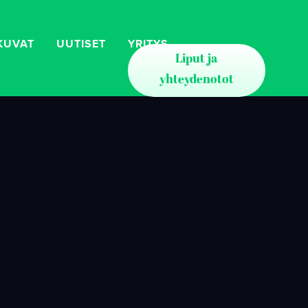
KUVAT
UUTISET
YRITYS
Liput ja
yhteydenotot