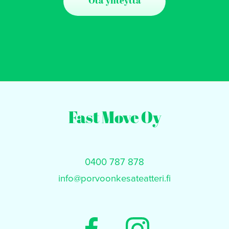
Ota yhteyttä
Fast Move Oy
0400 787 878
info@porvoonkesateatteri.fi