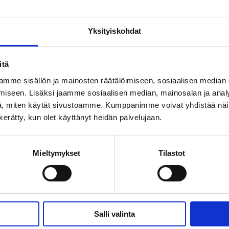
Yksityiskohdat
itä
 kesäteatterin esityksiin. LAHJAKORTTI ostetaan Porvoon
mme sisällön ja mainosten räätälöimiseen, sosiaalisen median
van esityspäivän ja kellonajan
info@porvoonkesateatteri.f
iseen. Lisäksi jaamme sosiaalisen median, mainosalan ja analy
oonkesateatteri.fi/ota-yhteytta/
, miten käytät sivustoamme. Kumppanimme voivat yhdistää näitä t
n kerätty, kun olet käyttänyt heidän palvelujaan.
Mieltymykset
Tilastot
Salli valinta