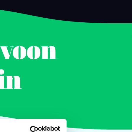
rvoon
in