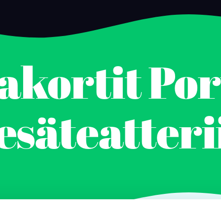
akortit Po
esäteatteri