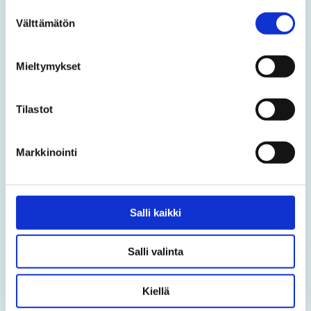
Suostumuksen
Välttämätön
valinta
Mieltymykset
Tilastot
Lähetä
Markkinointi
Salli kaikki
Fast Move Oy
Salli valinta
Kevätkukantie 2
06400 Porvoo
Kiellä