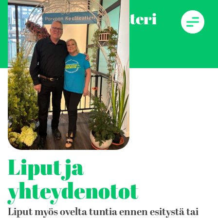
Skip
Porvoon kesäteatteri
to
content
Liput ja
yhteydenotot
Liput myös ovelta tuntia ennen esitystä tai