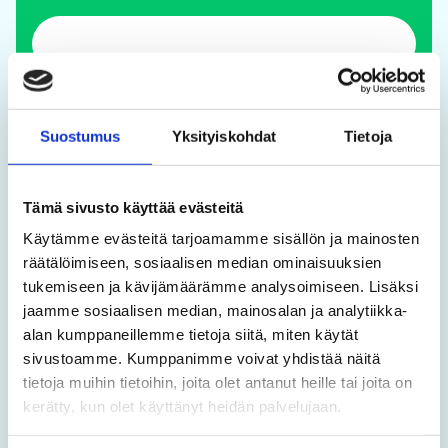
Puhelin
Suostumus
Yksityiskohdat
Tietoja
Tämä sivusto käyttää evästeitä
Sähköposti
Käytämme evästeitä tarjoamamme sisällön ja mainosten
*
räätälöimiseen, sosiaalisen median ominaisuuksien
tukemiseen ja kävijämäärämme analysoimiseen. Lisäksi
jaamme sosiaalisen median, mainosalan ja analytiikka-
alan kumppaneillemme tietoja siitä, miten käytät
sivustoamme. Kumppanimme voivat yhdistää näitä
Viestisi
*
tietoja muihin tietoihin, joita olet antanut heille tai joita on
kerätty, kun olet käyttänyt heidän palvelujaan.