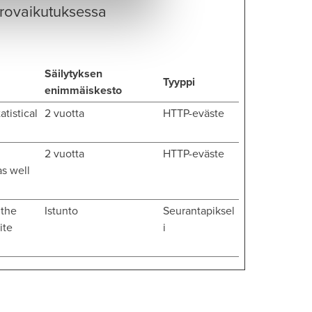
orovaikutuksessa
Säilytyksen
Tyyppi
enimmäiskesto
atistical
2 vuotta
HTTP-eväste
2 vuotta
HTTP-eväste
as well
 the
Istunto
Seurantapiksel
ite
i