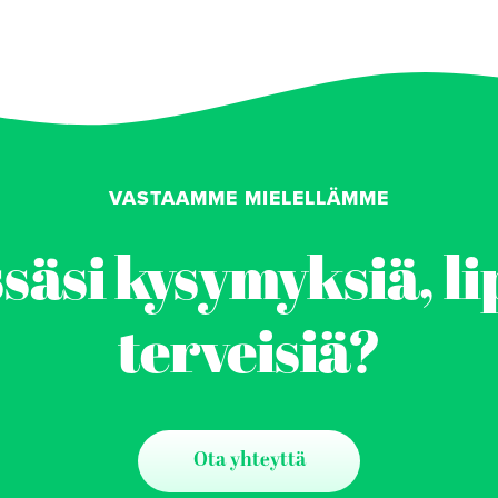
VASTAAMME MIELELLÄMME
äsi kysymyksiä, li
terveisiä?
Ota yhteyttä