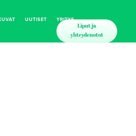
KUVAT
UUTISET
YRITYS
Liput ja
yhteydenotot