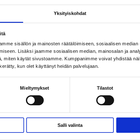
Yksityiskohdat
kemään verkkosivustosta käyttökelpoisen salli
itä
mme sisällön ja mainosten räätälöimiseen, sosiaalisen median
misen ja sivuston suojattujen alueiden käytön. V
iseen. Lisäksi jaamme sosiaalisen median, mainosalan ja analy
, miten käytät sivustoamme. Kumppanimme voivat yhdistää näitä t
n kerätty, kun olet käyttänyt heidän palvelujaan.
Tarkoitus
Mieltymykset
Tilastot
Stores the user's cookie consent state for the c
domain
Salli valinta