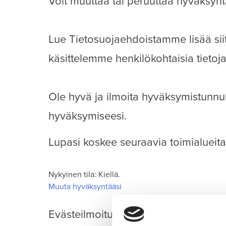
Voit muuttaa tai peruuttaa hyväksynt
Lue Tietosuojaehdoistamme lisää siit
käsittelemme henkilökohtaisia tietoja
Ole hyvä ja ilmoita hyväksymistunnuk
hyväksymiseesi.
Lupasi koskee seuraavia toimialueita
Nykyinen tila: Kiellä.
Muuta hyväksyntääsi
Evästeilmoitus päivitetty viimeksi 27