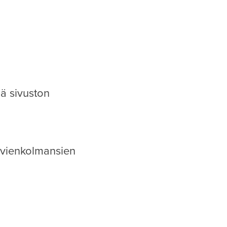
ää sivuston
tyvienkolmansien