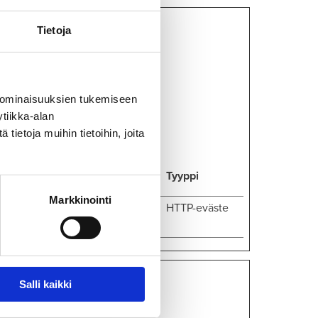
Tietoja
malla
 ominaisuuksien tukemiseen
erkkosivusto ei
tiikka-alan
ietoja muihin tietoihin, joita
Säilytyksen
Tyyppi
enimmäiskesto
Markkinointi
urrent
1 vuosi
HTTP-eväste
Salli kaikki