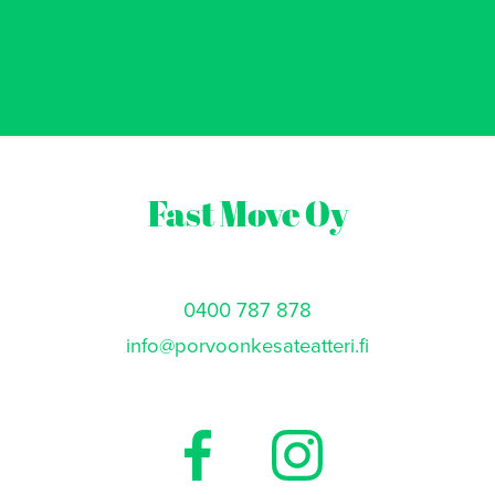
Fast Move Oy
0400 787 878
info@porvoonkesateatteri.fi