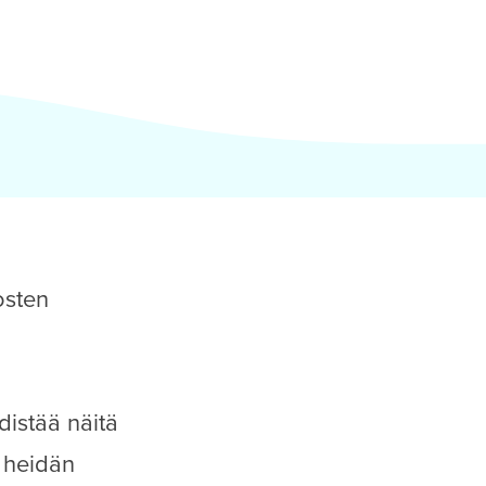
osten
istää näitä
t heidän