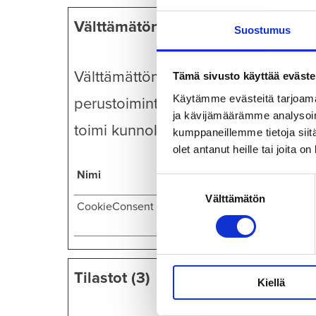
Välttämätön (1)
Suostumus
Välttämättömät evästeet auttavat te
Tämä sivusto käyttää eväste
Käytämme evästeitä tarjoama
perustoimintoja kuten sivulla siirty
ja kävijämäärämme analysoim
toimi kunnolla ilman näitä evästeitä.
kumppaneillemme tietoja siitä
olet antanut heille tai joita o
Nimi
Tarjoaja
Suostumuksen
Välttämätön
valinta
CookieConsent
Cookiebot
Tilastot (3)
Kiellä