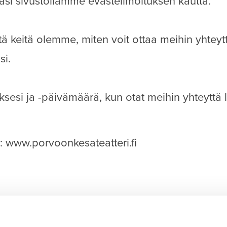
äsi sivustollamme evästeilmoituksen kautta.
ä keitä olemme, miten voit ottaa meihin yhteytt
si.
sesi ja -päivämäärä, kun otat meihin yhteyttä li
: www.porvoonkesateatteri.fi
/06/2023, tekijä:
Cookiebot
: