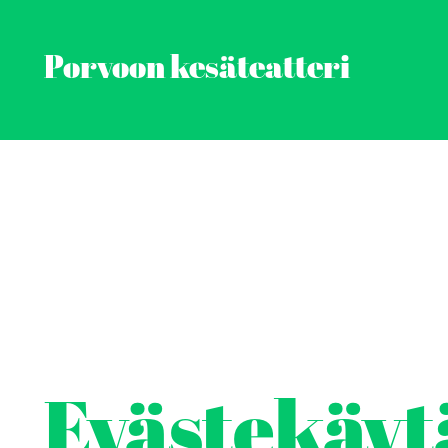
Porvoon kesäteatteri
Skip
to
content
Evästekäyt