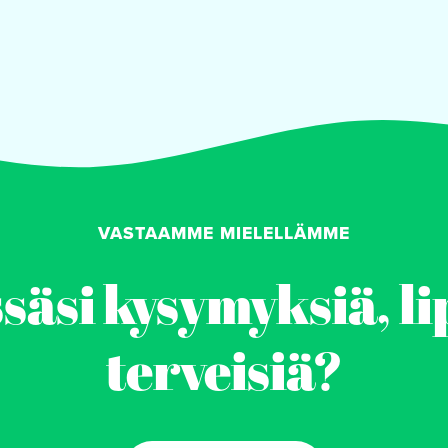
VASTAAMME MIELELLÄMME
äsi kysymyksiä, li
terveisiä?