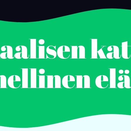
aalisen kat
nellinen el