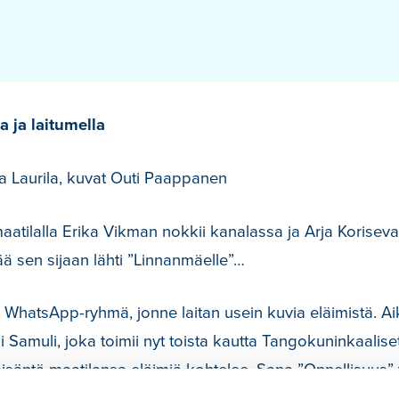
 ja laitumella
ka Laurila, kuvat Outi Paappanen
tilalla Erika Vikman nokkii kanalassa ja Arja Koriseva 
ää sen sijaan lähti ”Linnanmäelle”…
 WhatsApp-ryhmä, jonne laitan usein kuvia eläimistä. Ai
Aki Samuli, joka toimii nyt toista kautta Tangokuninkaali
isäntä maatilansa eläimiä kohtelee. Sana ”Onnellisuus” 