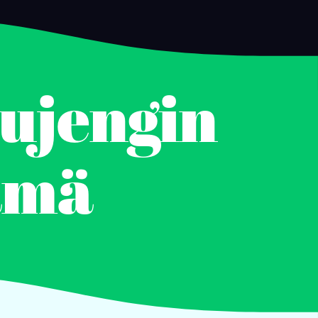
ujengin
ämä