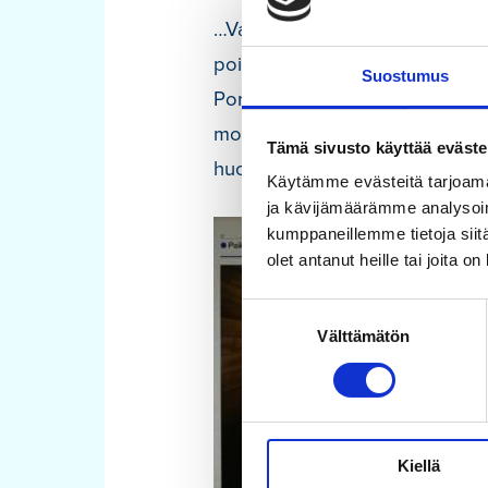
…Vaikka maatilan isäntä Pukkil
poikkeuksen tangokuningas ku
Suostumus
Porvoon Taidetehtaalla elokuun
monien hahmojen ohessa mm. Tap
Tämä sivusto käyttää eväste
huolehtimaan omista kuninkaall
Käytämme evästeitä tarjoama
ja kävijämäärämme analysoim
kumppaneillemme tietoja siitä
olet antanut heille tai joita o
Suostumuksen
Välttämätön
valinta
Kiellä