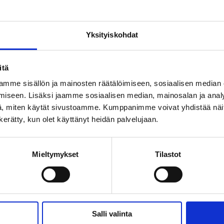
asta jälleen Tangomarkkinoille suuntaakin, ei hän muuto
itenkin tänä vuonna tekee. Hän esiintyy Suoraan Sydä
Yksityiskohdat
 alussa. Porvoon Kesäteatterin tuotannossa hän esittä
io Heinosta. On helppo arvata, että esityksen jälkeen
itä
isistaan.
mme sisällön ja mainosten räätälöimiseen, sosiaalisen median
iseen. Lisäksi jaamme sosiaalisen median, mainosalan ja analy
, miten käytät sivustoamme. Kumppanimme voivat yhdistää näitä t
n kerätty, kun olet käyttänyt heidän palvelujaan.
Mieltymykset
Tilastot
Salli valinta