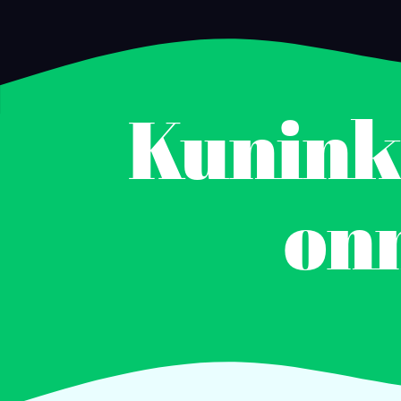
Kunink
on