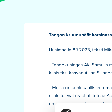
Tangon kruunupäät karsinassa
Uusimaa la 8.7.2023, teksti Mi
…Tangokuningas Aki Samulin maa
kiloiseksi kasvanut Jari Sillanp
…Meillä on kuninkaallisten oma
niihin tulevat reaktiot, toteaa 
on mukana mysö tavassa, jolla 