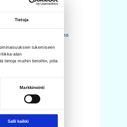
in pihäpiiristä poistu…Yhden
mestä-musiikkikomediassa
Tietoja
ä monien kappaleiden ja
 hän jo rientää kohti Pukkilaa
 ominaisuuksien tukemiseen
tiikka-alan
ietoja muihin tietoihin, joita
Markkinointi
Salli kaikki