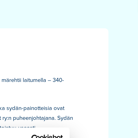
märehtii laitumella – 340-
ka sydän-painotteisia ovat
set ry:n puheenjohtajana. Sydän
toistuu useasti…