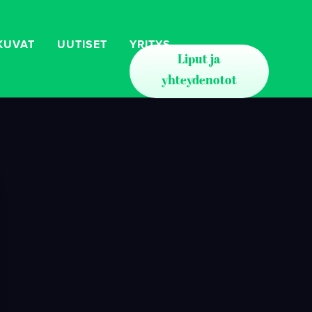
KUVAT
UUTISET
YRITYS
Liput ja
yhteydenotot