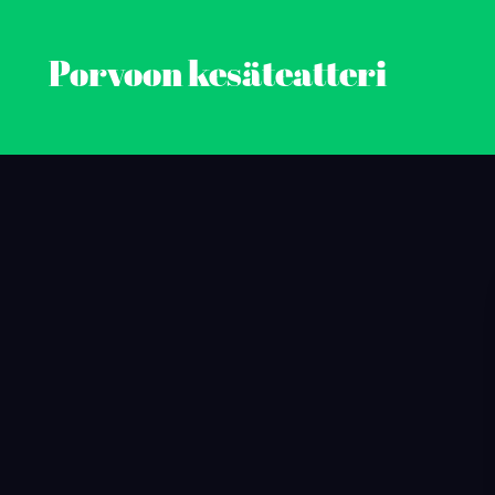
Porvoon kesäteatteri
Skip
to
content